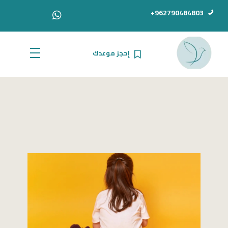
962790484803+
إحجز موعدك
الدكتور أحمد سامي دبور