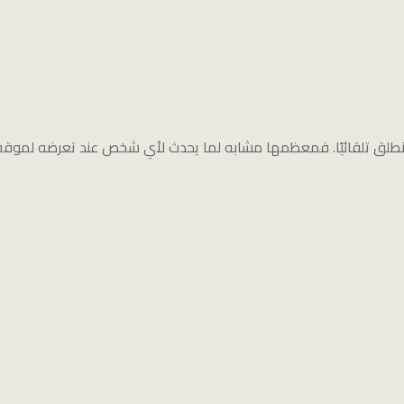
 تنطلق تلقائيًا. فمعظمها مشابه لما يحدث لأي شخص عند تعرضه لموق