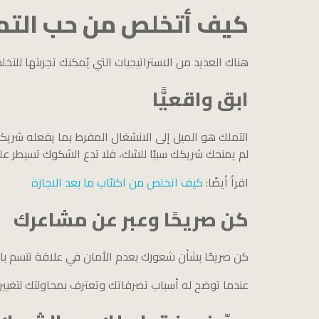
كيف أتخلص من حب التم
هناك العديد من الاستراتيجيات التي يُمكنك تجربتها للت
ابق واقعيًّا
التملك هو الميل إلى الانشغال المفرط بما يفعله شريكك 
لم يمنحك شريكك سببًا للشك، فلا تدع الشكوك تسيطر علي
اقرأ أيضًا:
كيف اتخلص من اكتئاب ما بعد الاجازة
كن صريحًا وعبر عن مشاعرك
كن صريحًا بشأن شعورك بعدم الأمان في علاقة تتسم بال
عندما توضح له أسباب تصرفاتك وتعترف بمحاولتك لتغيير 