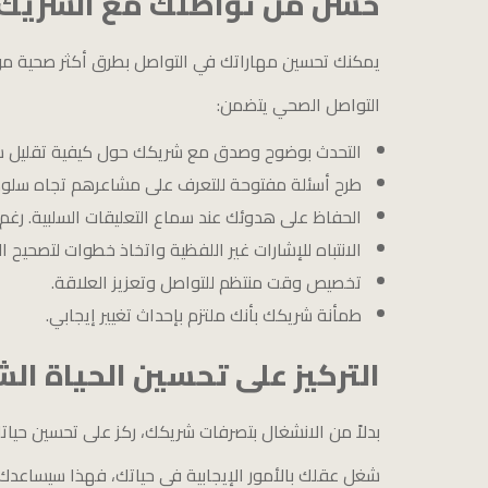
حسّن من تواصلك مع الشريك
يمكنك تحسين مهاراتك في التواصل بطرق أكثر صحية من
التواصل الصحي يتضمن:
التحدث بوضوح وصدق مع شريكك حول كيفية تقليل س
طرح أسئلة مفتوحة للتعرف على مشاعرهم تجاه سلو
الحفاظ على هدوئك عند سماع التعليقات السلبية. رغ
الانتباه للإشارات غير اللفظية واتخاذ خطوات لتصحيح 
تخصيص وقت منتظم للتواصل وتعزيز العلاقة.
طمأنة شريكك بأنك ملتزم بإحداث تغيير إيجابي.
التركيز على تحسين الحياة ا
بدلاً من الانشغال بتصرفات شريكك، ركز على تحسين حي
شغل عقلك بالأمور الإيجابية في حياتك، فهذا سيساعدك 