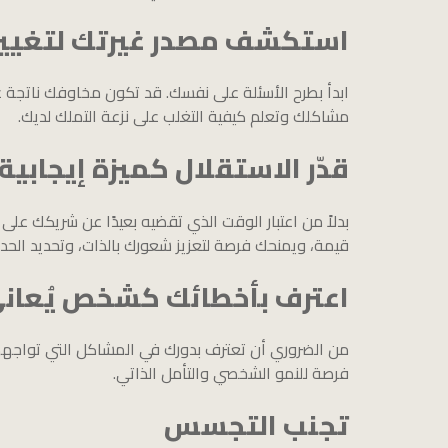
استكشف مصدر غيرتك لتغيير 
ابدأ بطرح الأسئلة على نفسك. قد تكون مخاوفك ناتجة
مشاكلك وتعلم كيفية التغلب على نزعة التملك لديك.
قدّر الاستقلال كميزة إيجابية
بدلاً من اعتبار الوقت الذي تقضيه بعيدًا عن شريكك على
قيمة، ويمنحك فرصة لتعزيز شعورك بالذات، وتحديد الح
اعترف بأخطائك كشخص يُعاني
من الضروري أن تعترف بدورك في المشاكل التي تواجهها
فرصة للنمو الشخصي والتأمل الذاتي.
تجنب التجسس