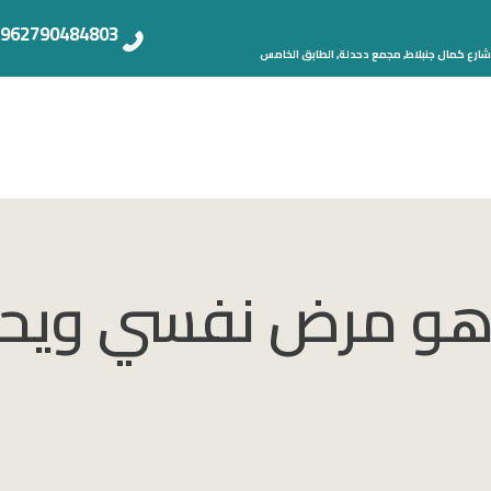
962790484803+
شارع كمال جنبلاط, مجمع دحدلة, الطابق الخامس
و مرض نفسي ويحتا