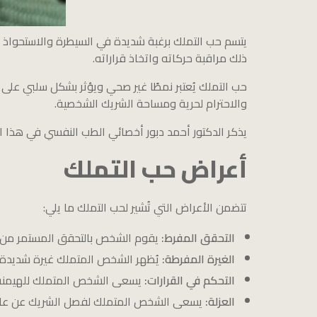
يتسم حب التملك برغبة شديدة في السيطرة والاستحواذ
ذلك مراقبة حركاته واتخاذ قراراته.
حب التملك يُعتبر نمطًا غير صحي ويؤثر بشكل سلبي على ا
والاحترام لحرية ومساحة الشريك الشخصية.
يذكر الدكتور أحمد دبور أخصائي الطب النفسي في هذا ال
أعراض حب التملك
تتضمن الأعراض التي تُشير لحب التملك ما يلي:
التحقق المفرط:
يقوم الشخص بالتحقق المستمر من م
الغيرة المفرطة:
يُظهر الشخص المتملك غيرة شديدة ح
التحكم في القرارات:
يسعى الشخص المتملك للهيمنة على
العزلة:
يسعى الشخص المتملك لفصل الشريك عن عائلته 