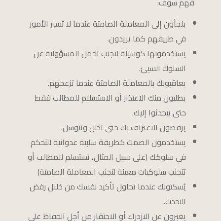
فهم سوف:
يلجأون إلى المعاملة الصامتة عندما لا تسير الأمور
في طريقهم كما يريدون.
يستخدمونها كوسيلة لتجنب تحمل المسؤولية عن
السلوك السيئ.
يعاقبونك بالمعاملة الصامتة عندما تزعجهم.
يطلبون منك الاعتذار أو الاستسلام للمطالب فقط
حتى يتحدثوا إليك.
يرفضون الاعتراف بك حتى تذلل وتتوسل.
يستخدمون الصمت كطريقة سلبية عدوانية للتحكم
في سلوكك (على سبيل المثال، تستسلم للمطالب أو
تتجنب سلوكيات معينة لتجنب المعاملة الصامتة)
يُسكتونك عندما تحاول تأكيد نفسك من خلال رفض
التحدث.
يعبرون عن الازدراء أو الاحتقار من أجل الحفاظ على