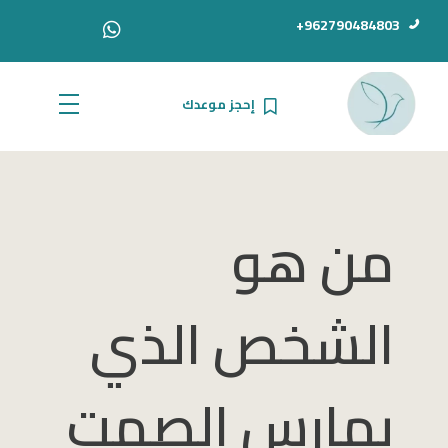
962790484803+
إحجز موعدك
الدكتور أحمد سامي دبور
من هو
الشخص الذي
يمارس الصمت