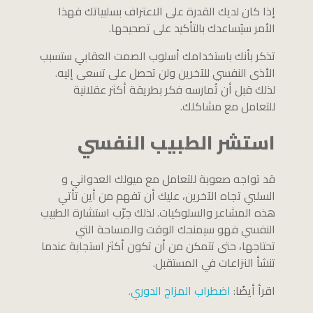
إذا كان لديك القدرة على الاعتراف بسلبياتك فهذا
الأمر سيُساعدك بالتأكيد على تصحيحها.
تذكر بأنك باستخدامك أسلوب الصمت العقابي ستسبب
الأذى النفسي للآخرين ولن تحصل على تسعى إليه.
لذلك قبل أن تُمارسه فكر بطريقة أكثر عقلانية
للتعامل مع مشاكلك.
استشر الطبيب النفسي
قد تواجه صعوبة للتعامل مع ميولك العدواني و
السلبي تجاه الآخرين، عليك أن تفهم من أين تأتي
هذه المشاعر والسلوكيات. لذلك جرّب استشارة الطبيب
النفسي فهو سيمنحك الوقت والمساحة التي
تحتاجها، حتى تتمكن من أن تكون أكثر استجابة عندما
تنشأ النزاعات في المستقبل.
اقرأ أيضًا:
اضطراب المزاج الدوري.