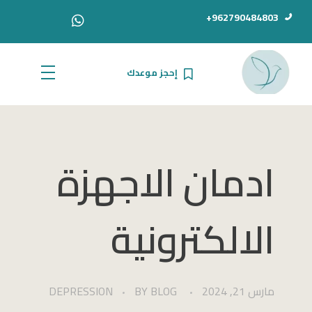
962790484803+
إحجز موعدك
الدكتور أحمد سامي دبور
ادمان الاجهزة
الالكترونية
مارس 21, 2024
BLOG
BY
DEPRESSION