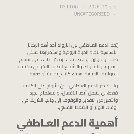
يونيو 29, 2026
BLOG
BY
UNCATEGORIZED
يُعد
الدعم العـاطفي بين الأزواج
أحد أهم الركائز
الأساسية لنجاح الحياة الزوجية واستمرارها بشكل
صحي ومتوازن. ويُقصد به قدرة كل طرف على تقديم
التفهم، والاحتواء، والتشجيع للطرف الآخر في مختلف
المواقف الحياتية، سواء كانت إيجابية أو صعبة.
ولا يقتصر
الدعم العاطفي بـين الأزواج
على الكلمات
فقط، بل يشمل أيضًا الأفعال، والاستماع الجيد،
والتعبير عن التقدير، والوقوف إلى جانب الشريك في
أوقات التوتر أو الضغط النفسي.
أهمية الدعم العـاطفي