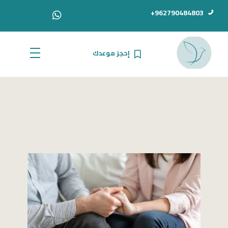
962790484803+
إحجز موعدك
الدكتور أحمد سامي دبور