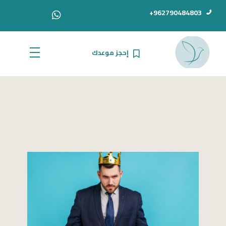
962790484803+
إحجز موعدك
الدكتور أحمد سامي دبور