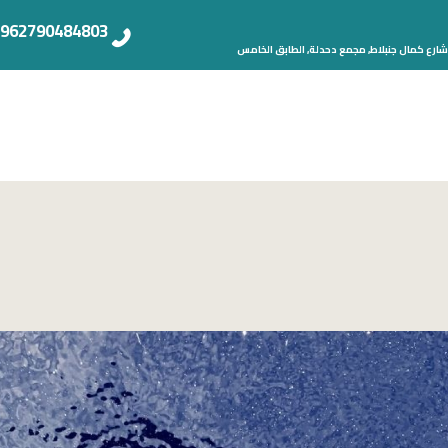
962790484803+
شارع كمال جنبلاط, مجمع دحدلة, الطابق الخامس