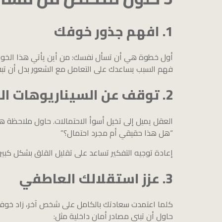
1. افهم جذور خوفك
أول خطوة هي أن تسأل نفسك: من أين يأتي هذا الخوف
فهم السبب يساعدك على التعامل مع الشعور بدل أن تبقى
2. توقف عن السيناريوهات السلبية
العقل يميل إلى تخيل أسوأ الاحتمالات. حاول ملاحظة ه
“هل هذا حقيقي أم مجرد احتمال؟”
إعادة توجيه التفكير تساعد على تقليل القلق بشكل كبي
3. عزز استقلالك العاطفي
كلما اعتمدت سعادتك بالكامل على شخص آخر، زاد خو
حاول أن تبني مصادر أمان داخلية مثل: