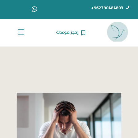
962790484803+
إحجز موعدك
الدكتور أحمد سامي دبور