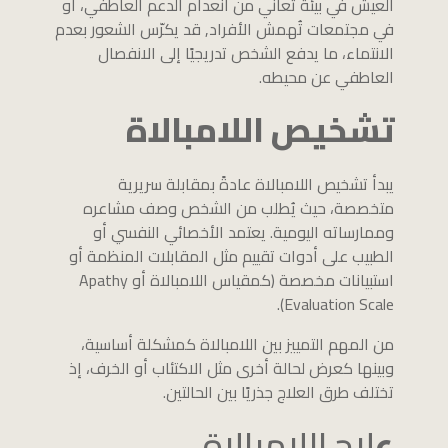
العيش في بيئة تعاني من انعدام الدعم العاطفي، أو
في مجتمعات تُهمش الأفراد, قد يكرّس الشعور بعدم
الانتماء، ما يدفع الشخص تدريجيًا إلى الانفصال
العاطفي عن محيطه.
تشخيص اللامبالاة
يبدأ تشخيص اللامبالاة عادةً بمقابلة سريرية
متخصصة، حيث يُطلب من الشخص وصف مشاعره
وممارساته اليومية. يعتمد الأخصائي النفسي أو
الطبيب على أدوات تقييم مثل المقابلات المنظمة أو
استبيانات مخصصة (كمقياس اللامبالاة أو Apathy
Evaluation Scale).
من المهم التمييز بين اللامبالاة كمشكلة أساسية،
وبينها كعرض لحالة أخرى مثل الاكتئاب أو الخرف، إذ
تختلف طرق العلاج جذريًا بين الحالتين.
ع
لاج اللامبالاة