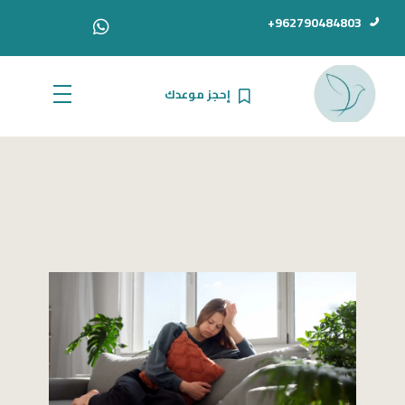
962790484803+
إحجز موعدك
الدكتور أحمد سامي دبور