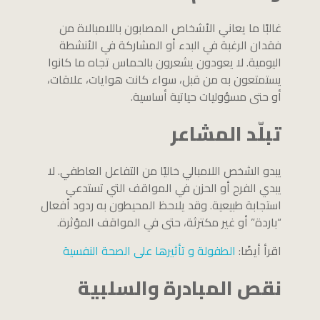
غالبًا ما يعاني الأشخاص المصابون باللامبالاة من
فقدان الرغبة في البدء أو المشاركة في الأنشطة
اليومية. لا يعودون يشعرون بالحماس تجاه ما كانوا
يستمتعون به من قبل، سواء كانت هوايات، علاقات،
أو حتى مسؤوليات حياتية أساسية.
تبلّد المشاعر
يبدو الشخص اللامبالي خاليًا من التفاعل العاطفي. لا
يبدي الفرح أو الحزن في المواقف التي تستدعي
استجابة طبيعية. وقد يلاحظ المحيطون به ردود أفعال
“باردة” أو غير مكترثة، حتى في المواقف المؤثرة.
اقرأ أيضًا:
الطفولة و تأثيرها على الصحة النفسية
نقص المبادرة والسلبية