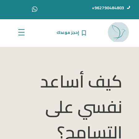
962790484803+
إحجز موعدك
الدكتور أحمد سامي دبور
كيف أساعد
نفسي على
التسامح؟