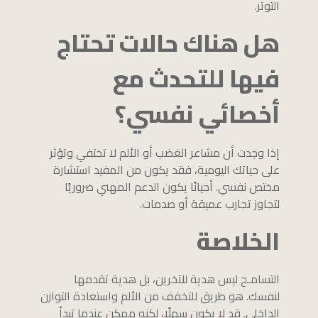
التوتر.
هل هناك حالات تحتاج
فيها للتحدث مع
أخصائي نفسي؟
إذا وجدت أن مشاعر الغضب أو الألم لا تختفي وتؤثر
على حياتك اليومية، فقد يكون من المفيد استشارة
مختص نفسي. أحيانًا يكون الدعم المهني ضروريًا
لتجاوز تجارب عميقة أو صدمات.
الخلاصة
التسامـح ليس هدية للآخرين، بل هدية تقدمها
لنفسك. هو طريق للتخفف من الألم واستعادة التوازن
الداخلي. قد لا يكون سهلًا، لكنه ممكن عندما تبدأ