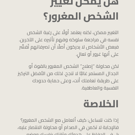
هل يمكن تغيير
الشخص المغرور؟
التغيير ممكن، لكنه يعتمد أولًا على رغبة الشخص
نفسه في مراجعة سلوكه وفهم تأثيره على الآخرين.
فبعض الأشخاص لا يدركون أصلًا أن تصرفاتهم تُفسَّر
على أنها غرور أو تعالٍ.
لكن محاولة “إصلاح” الشخص المغرور بالقوة أو
الجدال المستمر غالبًا لا تنجح. لذلك من الأفضل التركيز
على طريقة تعاملك أنت، وعلى حماية حدودك
النفسية والعاطفية.
الخلاصة
إذا كنت تتساءل: كيف أتعامل مع الشخص المغرور؟
فالإجابة لا تكمن في الصدام أو محاولة الانتصار عليه،
بل في الحفاظ على هدوئك وثقتك بنفسك ووضع