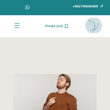
962790484803+
إحجز موعدك
الدكتور أحمد سامي دبور