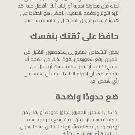
لذلك فإن محاولة تحديه أو إثبات أنك “أفضل منه” قد
تزيد التوتر وتدفعه للتصعيد. الأفضل هو الحفاظ على
هدوئك وعدم تحويل الحديث إلى منافسة شخصية.
حافظ على ثقتك بنفسك
بعض الأشخاص المغرورين يستخدمون التقليل من
الآخرين لرفع شعورهم بالقوة. لذلك من المهم ألا
تسمح لكلامه أن يهز ثقتك بنفسك أو يقلل من
قيمتك. تذكّر أن احترام الذات لا يجب أن يعتمد على
رأي شخص آخر.
ضع حدودًا واضحة
إذا كان الشخص المغرور يتجاوز حدوده أو يقلل من
احترامك باستمرار، فمن حقك وضع حدود واضحة
بهدوء وحزم. يمكنك مثلًا إنهاء النقاش عندما يتحول
إلى إهانة أو التقليل من شأنك.