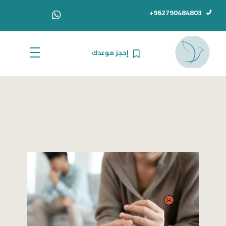
962790484803+
إحجز موعدك
الدكتور أحمد سامي دبور