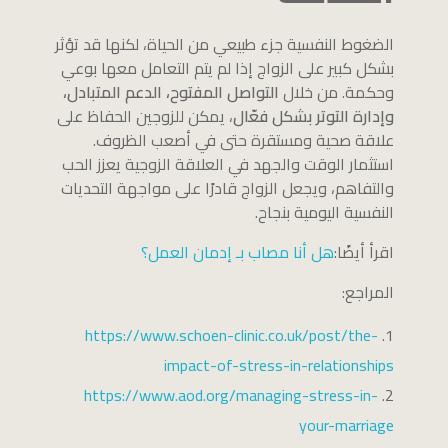
الضغوط النفسية جزء طبيعي من الحياة، لكنها قد تؤثر
بشكل كبير على الزواج إذا لم يتم التعامل معها بوعي
وحكمة. من خلال
التواصل المفتوح، الدعم المتبادل،
وإدارة التوتر بشكل فعّال
، يمكن للزوجين الحفاظ على
علاقة صحية ومستقرة حتى في أصعب الظروف.
استثمار الوقت والجهد في العلاقة الزوجية يعزز الحب
والتفاهم، ويجعل الزواج قادرًا على مواجهة التحديات
النفسية اليومية بنجاح.
اقرأ أيضًا:
هل أنا مصاب بـ إدمان العمل؟
المراجع:
https://www.schoen-clinic.co.uk/post/the-
impact-of-stress-in-relationships
https://www.aod.org/managing-stress-in-
your-marriage