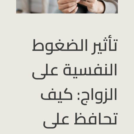
تأثير الضغوط
النفسية على
الزواج: كيف
تحافظ على