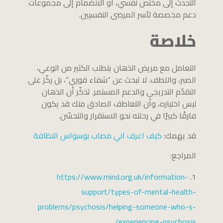
التحدث إلى مختص نفسي، أو الانضمام إلى مجموعات
دعم مخصصة لأسر المرضى النفسيين.
خلاصة
التعامل مع مريض الذهان يتطلب الكثير من الوعي،
الصبر، واللطف. لا تبحث عن “شفاء فوري”، بل ركّز على
التقدّم التدريجي والدعم المستمر. تذكّر أن الذهان
ليس اختياره، وأن التعاطف الصادق منك قد يكون
فارقًا كبيرًا في رحلته نحو الاستقرار والتحسّن.
قد يهمك:
كيف اعرف اني مصاب بوسواس النظافة
المراجع:
https://www.mind.org.uk/information-
support/types-of-mental-health-
problems/psychosis/helping-someone-who-s-
experiencing-psychosis/