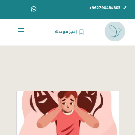
962790484803+
إحجز موعدك
الدكتور أحمد سامي دبور