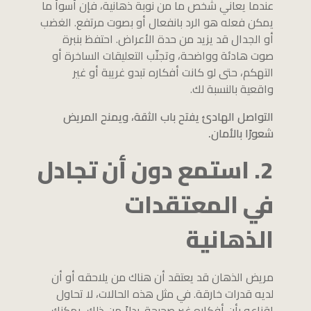
عندما يعاني شخص ما من نوبة ذهانية، فإن أسوأ ما
يمكن فعله هو الرد بانفعال أو بصوت مرتفع. الغضب
أو الجدال قد يزيد من حدة الأعراض. احتفظ بنبرة
صوت هادئة وواضحة، وتجنّب التعليقات الساخرة أو
التهكم، حتى لو كانت أفكاره تبدو غريبة أو غير
واقعية بالنسبة لك.
التواصل الهادئ يفتح باب الثقة، ويمنح المريض
شعورًا بالأمان.
2. استمع دون أن تجادل
في المعتقدات
الذهانية
مريض الذهان قد يعتقد أن هناك من يلاحقه أو أن
لديه قدرات خارقة. في مثل هذه الحالات، لا تحاول
إقناعه بأن أفكاره غير صحيحة. بدلاً من ذلك، يمكنك