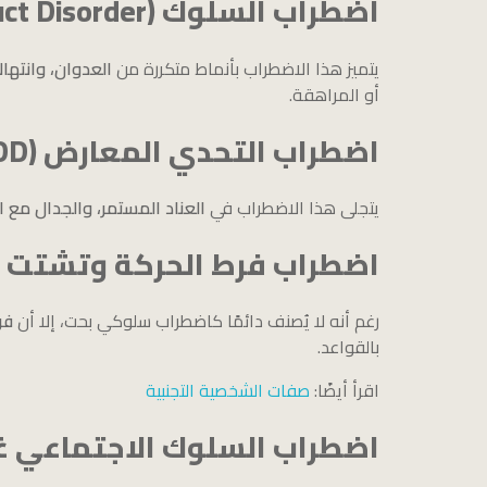
اضطراب السلوك (Conduct Disorder)
يتميز هذا الاضطراب بأنماط متكررة من
العدوان، وانتها
أو المراهقة.
اضطراب التحدي المعارض (Oppositional Defiant Disorder – ODD)
يتجلى هذا الاضطراب في
العناد المستمر، والجدال مع ا
اضطراب فرط الحركة وتشتت الانتبا
رغم أنه لا يُصنف دائمًا كاضطراب سلوكي بحت، إلا أن
فر
بالقواعد.
اقرأ أيضًا:
صفات الشخصية التجنبية
اضطراب السلوك الاجتماعي غي