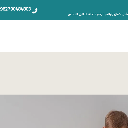
962790484803+
شارع كمال جنبلاط, مجمع دحدلة, الطابق الخامس