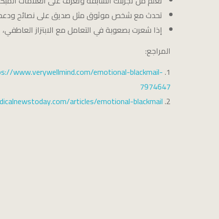
تعلم من تجربتك السابقة وتعرف على العلامات المبكرة
تحدث مع شخص موثوق مثل صديق على نصائح ودعم
إذا شعرت بصعوبة في التعامل مع الابتزاز العاطف
المراجع:
ps://www.verywellmind.com/emotional-blackmail-
7974647
icalnewstoday.com/articles/emotional-blackmail