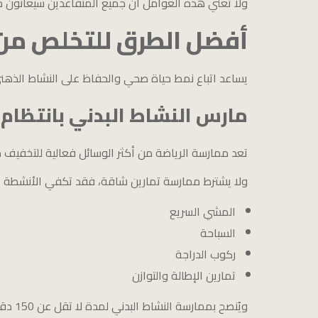
ولا تعني هذه العوامل أن جميع المتقاعدين سيعانون م
أفضل الطرق للتخلص من
يساعد اتباع نمط حياة صحي والحفاظ على النشاط الذهني
مارس النشاط البدني بانتظام
تعد ممارسة الرياضة من أكثر الوسائل فعالية للتخفيف من 
ولا يشترط ممارسة تمارين شاقة، فقد تكفي الأنشطة ال
المشي السريع
السباحة
ركوب الدراجة
تمارين الإطالة والتوازن
ويُنصح بممارسة النشاط البدني لمدة لا تقل عن 150 دقيقة أسبوعيًا، ما لم توجد موانع صحية.