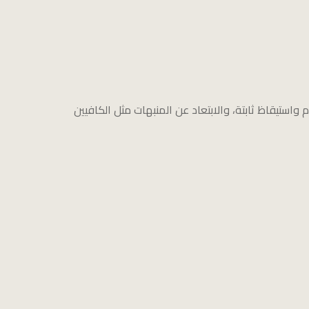
ت من النوم يوميًا، مع الالتزام بمواعيد نوم واستيقاظ ثابتة، والابتعاد عن المنبهات مثل الكافيين