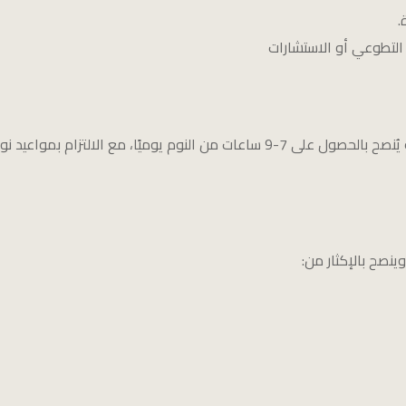
.
 التطوعي أو الاستشارات
يرتبط اضطراب النوم بزيادة مستويات التوتر والقلق. لذلك يُنصح بالحصول على 7-9 ساعا
ينصح بالإكثار من: