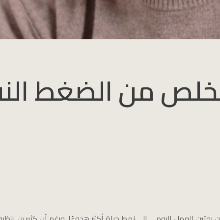
تخلص من الضغط ال
ن روتين العمل اليومي إلى نمط حياة أكثر هدوءًا. ورغم أن كثيرين ينظر