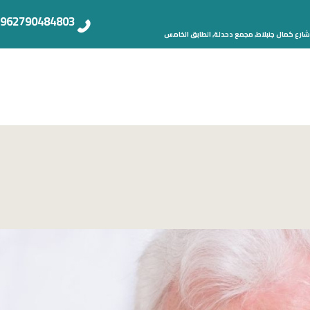
962790484803+
شارع كمال جنبلاط, مجمع دحدلة, الطابق الخامس