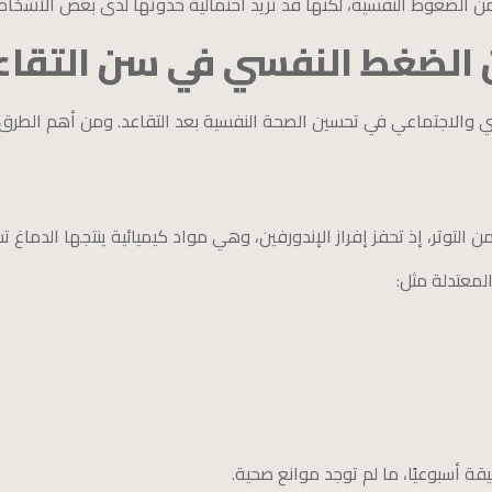
ن الضغوط النفسية، لكنها قد تزيد احتمالية حدوثها لدى بعض الأشخا
 الضغط النفسي في سن التقاع
 والاجتماعي في تحسين الصحة النفسية بعد التقاعد. ومن أهم الطرق ا
التوتر، إذ تحفز إفراز الإندورفين، وهي مواد كيميائية ينتجها الدماغ 
معتدلة مثل: